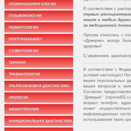
ОТОРИНОЛАРИНГОЛОГИЯ
В соответствии с распо
первых респираторны
ПУЛЬМОНОЛОГИЯ
кашля и любых други
за медицинской помощ
РЕВМАТОЛОГИЯ
Просим отнестись с п
РЕНТГЕНКАБИНЕТ
«Доверие» всегда был
здоровья!
СТОМАТОЛОГИЯ
С уважением, админис
ТЕРАПИЯ
В соответствии с Феде
ТРАВМАТОЛОГИЯ
условия настоящего Пол
ваших персональных да
ваших вопросов и зая
УЛЬТРАЗВУКОВАЯ ДИАГНОСТИКА
Согласия, предоставля
"Доверие" (citymed55
УРОЛОГИЯ
возраст, телефон, адр
может осуществлятьс
ФИЗИОТЕРАПИЯ
информационных систе
использования таких сре
ФУНКЦИОНАЛЬНАЯ ДИАГНОСТИКА