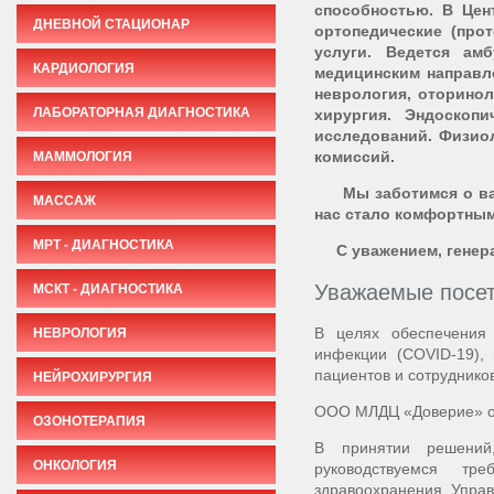
способностью. В Цен
ДНЕВНОЙ СТАЦИОНАР
ортопедические (прот
услуги. Ведется ам
КАРДИОЛОГИЯ
медицинским направле
неврология, оторинол
ЛАБОРАТОРНАЯ ДИАГНОСТИКА
хирургия. Эндоскопи
исследований. Физиол
комиссий.
МАММОЛОГИЯ
Мы заботимся о ваше
МАССАЖ
нас стало комфортным
МРТ - ДИАГНОСТИКА
С уважением, генера
Уважаемые посет
МСКТ - ДИАГНОСТИКА
В целях обеспечения 
НЕВРОЛОГИЯ
инфекции (COVID-19),
пациентов и сотрудников
НЕЙРОХИРУРГИЯ
ООО МЛДЦ «Доверие» от
ОЗОНОТЕРАПИЯ
В принятии решений
ОНКОЛОГИЯ
руководствуемся тр
здравоохранения, Управ