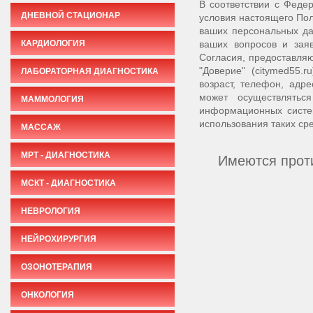
В соответствии с Феде
ДНЕВНОЙ СТАЦИОНАР
условия настоящего Пол
ваших персональных да
КАРДИОЛОГИЯ
ваших вопросов и зая
Согласия, предоставля
"Доверие" (citymed55
ЛАБОРАТОРНАЯ ДИАГНОСТИКА
возраст, телефон, адр
может осуществлятьс
МАММОЛОГИЯ
информационных систе
использования таких сре
МАССАЖ
МРТ - ДИАГНОСТИКА
Имеются проти
МСКТ - ДИАГНОСТИКА
НЕВРОЛОГИЯ
НЕЙРОХИРУРГИЯ
ОЗОНОТЕРАПИЯ
ОНКОЛОГИЯ