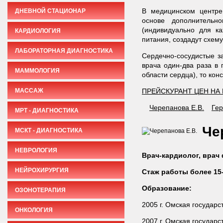
В медицинском центре
ДНЕВНОЙ СТАЦИОНАР
основе дополнительн
(индивидуально для ка
КАРДИОЛОГИЯ
питания, создадут схем
ЛАБОРАТОРНАЯ ДИАГНОСТИКА
Сердечно-сосудистые з
врача один-два раза в 
МАММОЛОГИЯ
области сердца), то ко
МАССАЖ
ПРЕЙСКУРАНТ ЦЕН НА 
Черепанова Е.В.
Гер
МРТ - ДИАГНОСТИКА
Че
МСКТ - ДИАГНОСТИКА
НЕВРОЛОГИЯ
Врач-кардиолог, врач
НЕЙРОХИРУРГИЯ
Стаж работы более 15-
Образование:
ОЗОНОТЕРАПИЯ
2005 г. Омская государ
ОНКОЛОГИЯ
2007 г. Омская государ