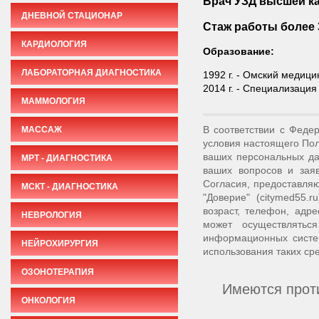
Врач УЗД
высшей к
ДНЕВНОЙ СТАЦИОНАР
Стаж работы более 
КАРДИОЛОГИЯ
Образование:
ЛАБОРАТОРНАЯ ДИАГНОСТИКА
1992 г. - Омский медиц
2014 г. - Специализация
МАММОЛОГИЯ
В соответствии с Феде
МАССАЖ
условия настоящего Пол
ваших персональных да
МРТ - ДИАГНОСТИКА
ваших вопросов и зая
Согласия, предоставля
МСКТ - ДИАГНОСТИКА
"Доверие" (citymed55
возраст, телефон, адр
НЕВРОЛОГИЯ
может осуществлятьс
информационных систе
НЕЙРОХИРУРГИЯ
использования таких сре
ОЗОНОТЕРАПИЯ
Имеются проти
ОНКОЛОГИЯ