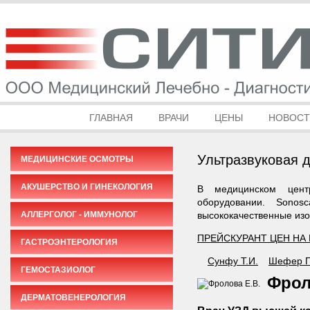
ГЛАВНАЯ
ВРАЧИ
ЦЕНЫ
НОВОСТ
Ультразвуковая 
МЕДИЦИНСКИЕ ОСМОТРЫ
АКУШЕРСТВО И ГИНЕКОЛОГИЯ
В медицинском цент
оборудовании. Sonos
АЛЛЕРГОЛОГ - ИММУНОЛОГ
высококачественные изо
ПРЕЙСКУРАНТ ЦЕН НА 
ГАСТРОЭНТЕРОЛОГИЯ
Сунфу Т.И.
Шефер П
ГЕМОСТАЗИОЛОГ
Фрол
ДЕРМАТОВЕНЕРОЛОГИЯ